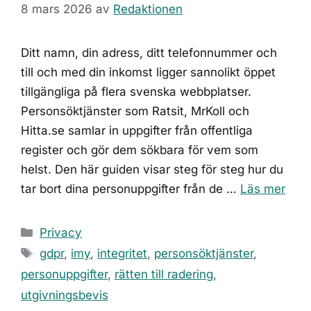
8 mars 2026
av
Redaktionen
Ditt namn, din adress, ditt telefonnummer och
till och med din inkomst ligger sannolikt öppet
tillgängliga på flera svenska webbplatser.
Personsöktjänster som Ratsit, MrKoll och
Hitta.se samlar in uppgifter från offentliga
register och gör dem sökbara för vem som
helst. Den här guiden visar steg för steg hur du
tar bort dina personuppgifter från de …
Läs mer
Kategorier
Privacy
Etiketter
gdpr
,
imy
,
integritet
,
personsöktjänster
,
personuppgifter
,
rätten till radering
,
utgivningsbevis