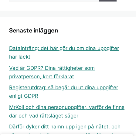
Senaste inläggen
Dataintrång: det här gör du om dina uppgifter
har läckt
Vad är GDPR? Dina rättigheter som
privatperson, kort förklarat
Registerutdrag: så begär du ut dina uppgifter
enligt GDPR
MrKoll och dina personuppgifter, varför de finns
där och vad rättsläget säger
Därför dyker ditt namn upp igen på nätet, och
så bevakar du dina personuppgifter löpande