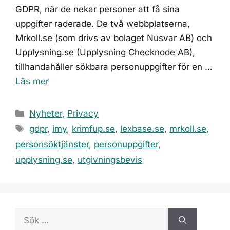
GDPR, när de nekar personer att få sina
uppgifter raderade. De två webbplatserna,
Mrkoll.se (som drivs av bolaget Nusvar AB) och
Upplysning.se (Upplysning Checknode AB),
tillhandahåller sökbara personuppgifter för en …
Läs mer
Kategorier
Nyheter
,
Privacy
Etiketter
gdpr
,
imy
,
krimfup.se
,
lexbase.se
,
mrkoll.se
,
personsöktjänster
,
personuppgifter
,
upplysning.se
,
utgivningsbevis
Sök
efter: