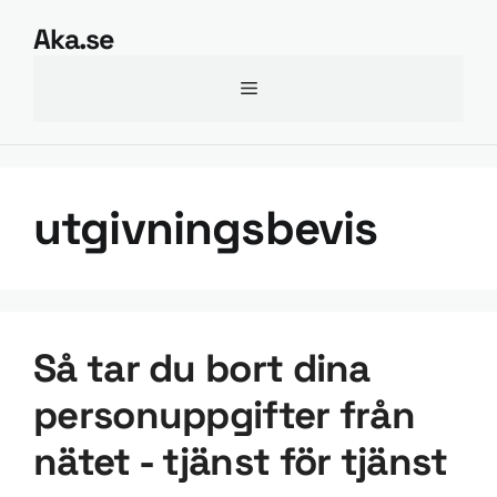
Hoppa
Aka.se
till
innehåll
Meny
utgivningsbevis
Så tar du bort dina
personuppgifter från
nätet - tjänst för tjänst