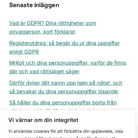
Senaste inläggen
Vad är GDPR? Dina rättigheter som
privatperson, kort förklarat
Registerutdrag: så begär du ut dina uppgifter
enligt GDPR
MrKoll och dina personuppgifter, varför de finns
där och vad rättsläget säger
Därför dyker ditt namn upp igen på nätet, och
så bevakar du dina personuppgifter löpande
Så håller du dina personuppgifter borta från
nätet, en rutin för löpande bevakning
Vi värnar om din integritet
Vi använder cookies för att förbättra din upplevelse, visa