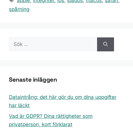
apple
,
integritet
,
ios
,
ipados
,
macos
,
safari
,
spårning
Sök
efter:
Senaste inläggen
Dataintrång: det här gör du om dina uppgifter
har läckt
Vad är GDPR? Dina rättigheter som
privatperson, kort förklarat