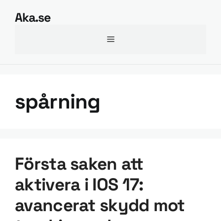
Hoppa
Aka.se
till
innehåll
Meny
spårning
Första saken att
aktivera i IOS 17:
avancerat skydd mot