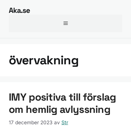
Hoppa
Aka.se
till
innehåll
Meny
övervakning
IMY positiva till förslag
om hemlig avlyssning
17 december 2023
av
Str