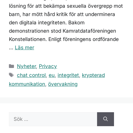
lösning för att bekämpa sexuella övergrepp mot
barn, har mött hård kritik för att underminera
den digitala integriteten. Bakom
demonstrationen stod Kamratdataföreningen
Konstellationen. Enligt föreningens ordförande
…
Läs mer
Kategorier
Nyheter
,
Privacy
Etiketter
chat control
,
eu
,
integritet
,
krypterad
kommunikation
,
övervakning
Sök
efter: