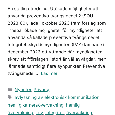
En statlig utredning, Utökade möjligheter att
använda preventiva tvångsmedel 2 (SOU
2023:60), lade i oktober 2023 fram förslag som
innebar ökade möjligheter för myndigheter att
använda så kallade preventiva tvångsmedel.
Integritetsskyddsmyndigheten (IMY) lämnade i
december 2023 ett yttrande där myndigheten
skrev att ”förslagen i stort är väl avvägda”, men
lämnade samtidigt flera synpunkter. Preventiva
tvångsmedel …
Läs mer
Kategorier
Nyheter
,
Privacy
Etiketter
avlyssning av elektronisk kommunikation
,
hemlig kameraövervakning
,
hemlig
övervakning
,
imy
,
integritet
,
övervakning
,