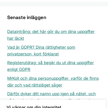
Senaste inläggen
Dataintrång: det här gör du om dina uppgifter
har läckt
Vad är GDPR? Dina rättigheter som
privatperson, kort förklarat
Registerutdrag: så begär du ut dina uppgifter
enligt GDPR
MrKoll och dina personuppgifter, varför de finns
där och vad rättsläget säger
Därför dyker ditt namn upp igen på nätet, och
så bevakar du dina personuppgifter löpande
Vi värnar om din integritet