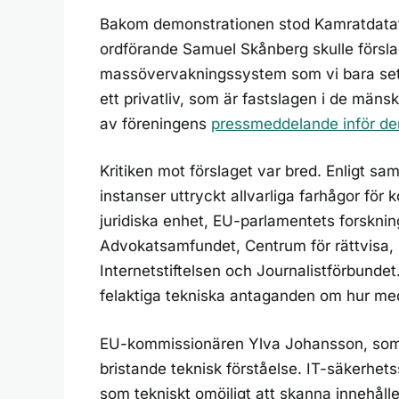
Bakom demonstrationen stod Kamratdatafö
ordförande Samuel Skånberg skulle försla
massövervakningssystem som vi bara sett i 
ett privatliv, som är fastslagen i de mänsk
av föreningens
pressmeddelande inför de
Kritiken mot förslaget var bred. Enligt 
instanser uttryckt allvarliga farhågor för
juridiska enhet, EU-parlamentets forskni
Advokatsamfundet, Centrum för rättvisa,
Internetstiftelsen och Journalistförbundet.
felaktiga tekniska antaganden om hur med
EU-kommissionären Ylva Johansson, som lad
bristande teknisk förståelse. IT-säkerhets
som tekniskt omöjligt att skanna innehålle