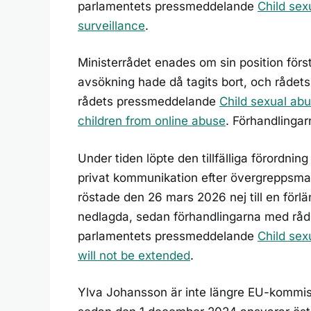
parlamentets pressmeddelande
Child sex
surveillance
.
Ministerrådet enades om sin position för
avsökning hade då tagits bort, och rådets li
rådets pressmeddelande
Child sexual abu
children from online abuse
. Förhandlinga
Under tiden löpte den tillfälliga förordning 
privat kommunikation efter övergreppsmate
röstade den 26 mars 2026 nej till en för
nedlagda, sedan förhandlingarna med råde
parlamentets pressmeddelande
Child sex
will not be extended
.
Ylva Johansson är inte längre EU-kommis