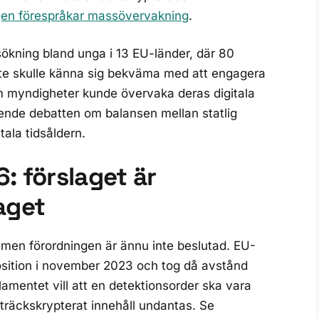
gen förespråkar massövervakning
.
sökning bland unga i 13 EU-länder, där 80
inte skulle känna sig bekväma med att engagera
t om myndigheter kunde övervaka deras digitala
nde debatten om balansen mellan statlig
tala tidsåldern.
: förslaget är
aget
men förordningen är ännu inte beslutad. EU-
position i november 2023 och tog då avstånd
lamentet vill att en detektionsorder ska vara
sträckskrypterat innehåll undantas. Se