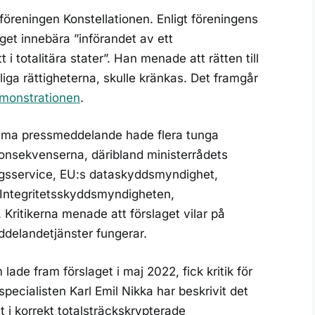
reningen Konstellationen. Enligt föreningens
get innebära ”införandet av ett
totalitära stater”. Han menade att rätten till
liga rättigheterna, skulle kränkas. Det framgår
monstrationen
.
samma pressmeddelande hade flera tunga
 konsekvenserna, däribland ministerrådets
ngsservice, EU:s dataskyddsmyndighet,
 Integritetsskyddsmyndigheten,
 Kritikerna menade att förslaget vilar på
delandetjänster fungerar.
e fram förslaget i maj 2022, fick kritik för
specialisten Karl Emil Nikka har beskrivit det
t i korrekt totalsträckskrypterade