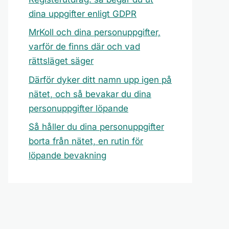
dina uppgifter enligt GDPR
MrKoll och dina personuppgifter,
varför de finns där och vad
rättsläget säger
Därför dyker ditt namn upp igen på
nätet, och så bevakar du dina
personuppgifter löpande
Så håller du dina personuppgifter
borta från nätet, en rutin för
löpande bevakning