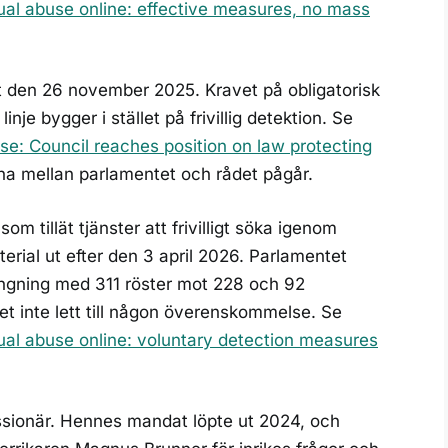
ual abuse online: effective measures, no mass
st den 26 november 2025. Kravet på obligatorisk
nje bygger i stället på frivillig detektion. Se
se: Council reaches position on law protecting
rna mellan parlamentet och rådet pågår.
som tillät tjänster att frivilligt söka igenom
rial ut efter den 3 april 2026. Parlamentet
längning med 311 röster mot 228 och 92
t inte lett till någon överenskommelse. Se
ual abuse online: voluntary detection measures
sionär. Hennes mandat löpte ut 2024, och