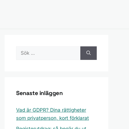
Sök
efter:
Senaste inläggen
Vad är GDPR? Dina rättigheter
som privatperson, kort förklarat
Registerutdrag: så begär du ut