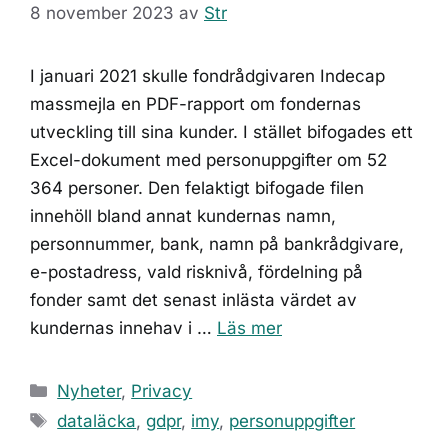
8 november 2023
av
Str
I januari 2021 skulle fondrådgivaren Indecap
massmejla en PDF-rapport om fondernas
utveckling till sina kunder. I stället bifogades ett
Excel-dokument med personuppgifter om 52
364 personer. Den felaktigt bifogade filen
innehöll bland annat kundernas namn,
personnummer, bank, namn på bankrådgivare,
e-postadress, vald risknivå, fördelning på
fonder samt det senast inlästa värdet av
kundernas innehav i …
Läs mer
Kategorier
Nyheter
,
Privacy
Etiketter
dataläcka
,
gdpr
,
imy
,
personuppgifter