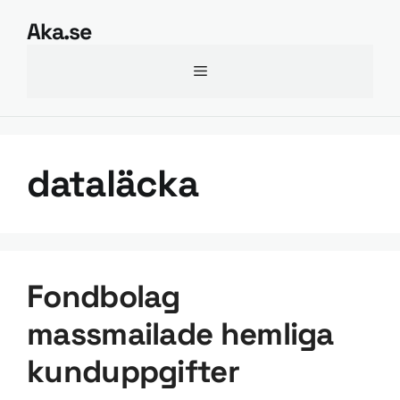
Hoppa
Aka.se
till
innehåll
Meny
dataläcka
Fondbolag
massmailade hemliga
kunduppgifter