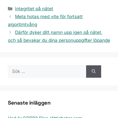
Kategorier
Integritet på nätet
Meta hotas med vite för fortsatt
algoritmtvång
Därför dyker ditt namn upp igen på nätet,
och så bevakar du dina personuppgifter löpande
Sök
efter:
Senaste inläggen