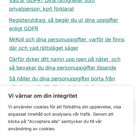
Vad är GDPR? Dina rättigheter som
privatperson, kort förklarat
Registerutdrag: så begär du ut dina uppgifter
enligt GDPR
MrKoll och dina personuppgifter, varför de finns
där och vad rättsläget säger
Därför dyker ditt namn upp igen på nätet, och
så bevakar du dina personuppgifter löpande
Så håller du dina personuppgifter borta från
nätet, en rutin för löpande bevakning
Vi värnar om din integritet
Vi använder cookies för att förbättra din upplevelse, visa
anpassat innehåll och analysera vår trafik. Genom att
klicka på "Acceptera alla" samtycker du till vår
användning av cookies.
Om
Integritetspolicy