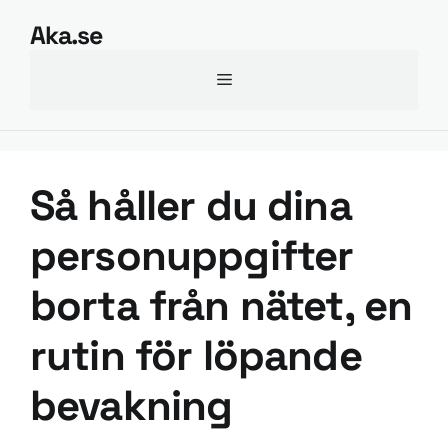
Hoppa
Aka.se
till
innehåll
Meny
Så håller du dina
personuppgifter
borta från nätet, en
rutin för löpande
bevakning