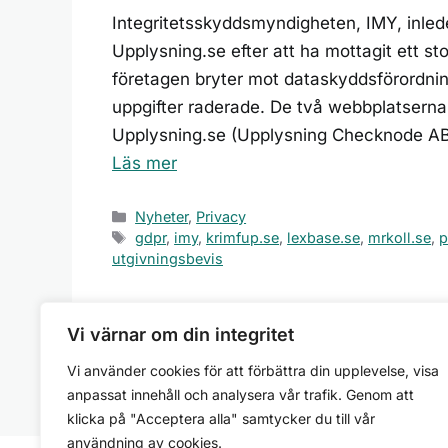
Integritetsskyddsmyndigheten, IMY, inled
Upplysning.se efter att ha mottagit ett s
företagen bryter mot dataskyddsförordnin
uppgifter raderade. De två webbplatserna
Upplysning.se (Upplysning Checknode AB),
Läs mer
Kategorier
Nyheter
,
Privacy
Etiketter
gdpr
,
imy
,
krimfup.se
,
lexbase.se
,
mrkoll.se
,
p
utgivningsbevis
Vi värnar om din integritet
Vi använder cookies för att förbättra din upplevelse, visa
anpassat innehåll och analysera vår trafik. Genom att
klicka på "Acceptera alla" samtycker du till vår
användning av cookies.