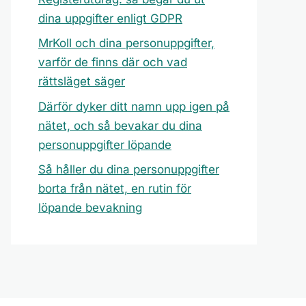
dina uppgifter enligt GDPR
MrKoll och dina personuppgifter,
varför de finns där och vad
rättsläget säger
Därför dyker ditt namn upp igen på
nätet, och så bevakar du dina
personuppgifter löpande
Så håller du dina personuppgifter
borta från nätet, en rutin för
löpande bevakning