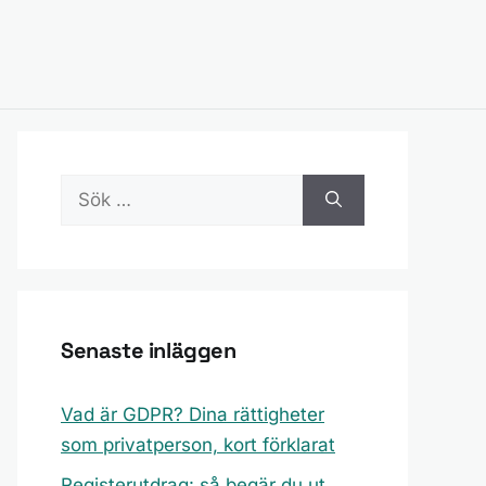
Sök
efter:
Senaste inläggen
Vad är GDPR? Dina rättigheter
som privatperson, kort förklarat
Registerutdrag: så begär du ut